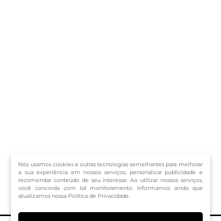
Nós usamos cookies e outras tecnologias semelhantes para melhorar
a sua experiência em nossos serviços, personalizar publicidade e
recomendar conteúdo de seu interesse. Ao utilizar nossos serviços,
você concorda com tal monitoramento. Informamos ainda que
atualizamos nossa Política de Privacidade.