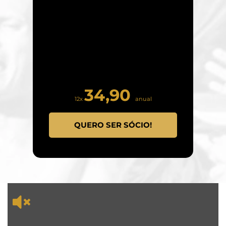
34,90
12x
anual
QUERO SER SÓCIO!