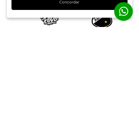
Concordar
O Programa
Seja sócio
Rede de Parceiros
Atendimento
Termos de Uso
Endereço
Av. Engenheiro roberto Freire, 3132 - Capim Macio/Area
Urbana
Loja 6 - Praia Shopping