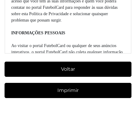
acesso que você tem às suas informações e quem você poderá
contatar no portal FutebolCard para responder às suas dúvidas
sobre esta Política de Privacidade e solucionar quaisquer
problemas que possam surgir.
INFORMAÇÕES PESSOAIS
Ao visitar o portal FutebolCard ou qualquer de seus anúncios
interativos, o portal FutebolCard não coleta qualquer informação
pessoal, como nome, endereço, telefone, a menos que você,
voluntariamente informe seus dados pessoais nos campos
Voltar
especificamente designados para esta informação. Se você optar
por não fornecer seus dados, você não constará do banco de dados
do portal FutebolCard, e portanto não poderá efetuar compras de
Imprimir
produtos e/ou serviços, bem como deixará de receber informações
sobre lançamentos de produtos e promoções.
Você fornecerá voluntariamente no portal FutebolCard as suas
informações pessoais on-line quando:
Você fizer pedido de produtos ou serviços no portal FutebolCard
Você nos envia perguntas ou comentários